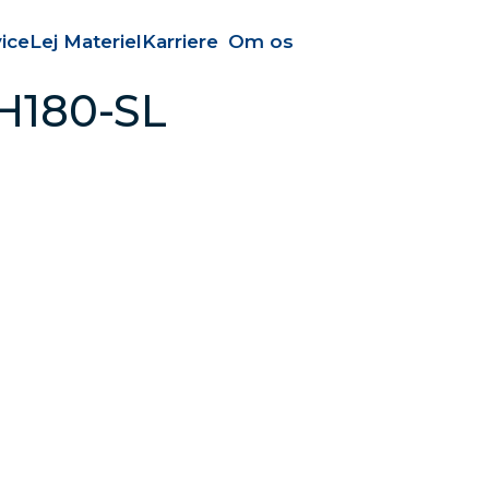
ice
Lej Materiel
Karriere
Om os
CH180-SL