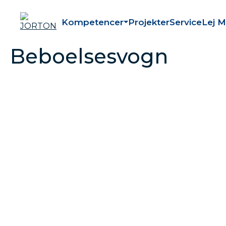
Kompetencer
Projekter
Service
Lej M
Beboelsesvogn