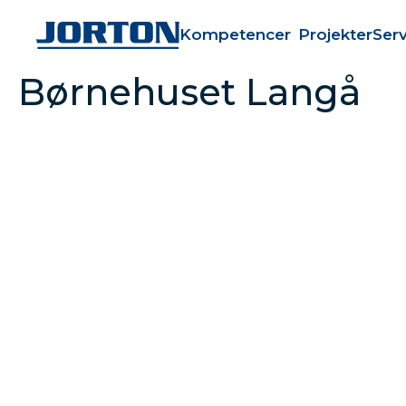
Kompetencer
Projekter
Serv
Børnehuset Langå