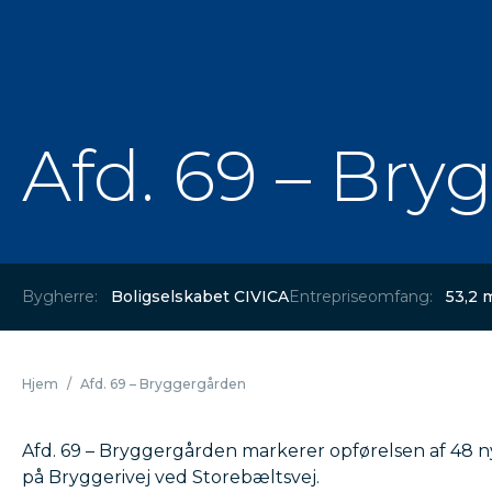
Afd. 69 – Br
Bygherre:
Boligselskabet CIVICA
Entrepriseomfang:
53,2 
Hjem
/
Afd. 69 – Bryggergården
Afd. 69 – Bryggergården markerer opførelsen af 48 n
på Bryggerivej ved Storebæltsvej.