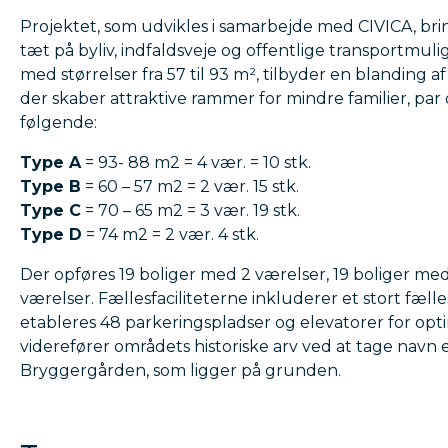
Projektet, som udvikles i samarbejde med CIVICA, br
tæt på byliv, indfaldsveje og offentlige transportmulig
med størrelser fra 57 til 93 m², tilbyder en blanding af
der skaber attraktive rammer for mindre familier, par
følgende:
Type A
= 93- 88 m2 = 4 vær. = 10 stk.
Type B
= 60 – 57 m2 = 2 vær. 15 stk.
Type C
= 70 – 65 m2 = 3 vær. 19 stk.
Type D
= 74 m2 = 2 vær. 4 stk.
Der opføres 19 boliger med 2 værelser, 19 boliger me
værelser. Fællesfaciliteterne inkluderer et stort fæl
etableres 48 parkeringspladser og elevatorer for opt
viderefører områdets historiske arv ved at tage navn 
Bryggergården, som ligger på grunden.