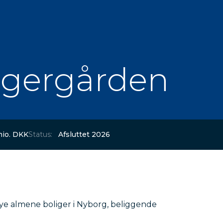
yggergården
mio. DKK
Status:
Afsluttet 2026
ye almene boliger i Nyborg, beliggende