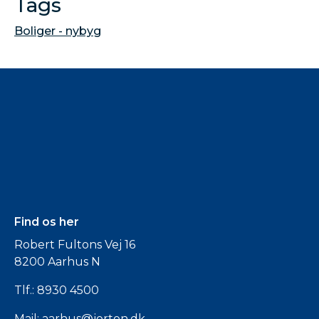
Tags
Boliger - nybyg
Find os her
Robert Fultons Vej 16
8200 Aarhus N
Tlf.:
8930 4500
Mail:
aarhus@jorton.dk