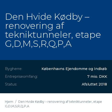
Den Hvide Kødby –
renovering af
tekniktunneler, etape
G,D,M,S,R,Q,P,A
Bygherre:
Københavns Ejendomme og Indkøb
Entrepriseomfang:
7 mio. DKK
Status:
Afsluttet 2018
Hjem
/
Den Hvide Kødby – renovering af tekniktunneler, etape
G,D,M,S,R,Q,P,A