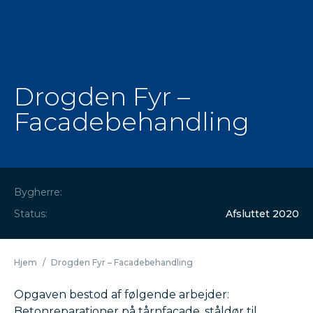
Drogden Fyr –
Facadebehandling
Bygherre:
Status:
Afsluttet 2020
Hjem
/
Drogden Fyr – Facadebehandling
Opgaven bestod af følgende arbejder:
Betonreparationer på tårnfacade, ståldør til