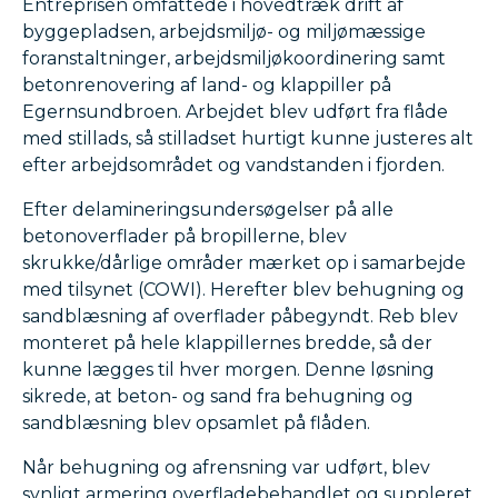
Entreprisen omfattede i hovedtræk drift af
byggepladsen, arbejdsmiljø- og miljømæssige
foranstaltninger, arbejdsmiljøkoordinering samt
betonrenovering af land- og klappiller på
Egernsundbroen. Arbejdet blev udført fra flåde
med stillads, så stilladset hurtigt kunne justeres alt
efter arbejdsområdet og vandstanden i fjorden.
Efter delamineringsundersøgelser på alle
betonoverflader på bropillerne, blev
skrukke/dårlige områder mærket op i samarbejde
med tilsynet (COWI). Herefter blev behugning og
sandblæsning af overflader påbegyndt. Reb blev
monteret på hele klappillernes bredde, så der
kunne lægges til hver morgen. Denne løsning
sikrede, at beton- og sand fra behugning og
sandblæsning blev opsamlet på flåden.
Når behugning og afrensning var udført, blev
synligt armering overfladebehandlet og suppleret