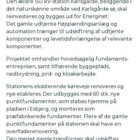
Den ældre 150 kV-station Karlsgårde, beliggende i
det naturskønne område ved Karlsgårde sø, skal
reinvesteres og bygges ud for Energinet.
Det gamle udtjente højspændingsanlæg og
automation trænger til udskiftning af udtjente
komponenter og levetidsforlængelse af relevante
komponenter.
Projektet omhandler hovedsagelig fundaments-
entreprisen, samt tilhørende byggeplads,
nedbrydning, jord- og kloakarbejde.
Stationens eksisterende køreveje renoveres og
nye etableres. Der udbygges med 60 stk. nye
punktfundamenter, som støbes hjemme på
pladsen i Esbjerg, og monteres som
præfabrikerede fundamenter. Flere af de gamle
punktfundamenter på stationen skal have en
overfladerenovering.
Den meget gamle transformer skal udskiftes.