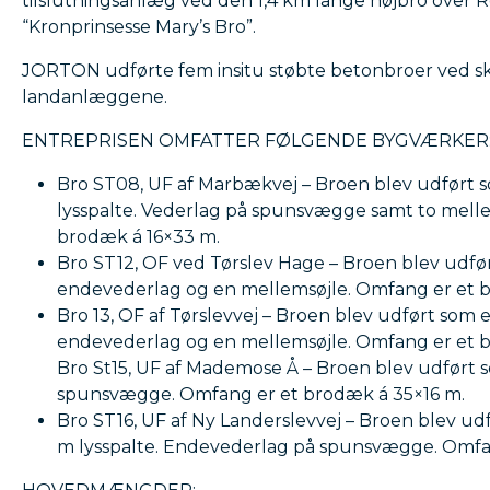
tilslutningsanlæg ved den 1,4 km lange højbro over R
“Kronprinsesse Mary’s Bro”.
JORTON udførte fem insitu støbte betonbroer ved sk
landanlæggene.
ENTREPRISEN OMFATTER FØLGENDE BYGVÆRKER
Bro ST08, UF af Marbækvej – Broen blev udført s
lysspalte. Vederlag på spunsvægge samt to mell
brodæk á 16×33 m.
Bro ST12, OF ved Tørslev Hage – Broen blev udfør
endevederlag og en mellemsøjle. Omfang er et 
Bro 13, OF af Tørslevvej – Broen blev udført som 
endevederlag og en mellemsøjle. Omfang er et 
Bro St15, UF af Mademose Å – Broen blev udført
spunsvægge. Omfang er et brodæk á 35×16 m.
Bro ST16, UF af Ny Landerslevvej – Broen blev udf
m lysspalte. Endevederlag på spunsvægge. Omfan