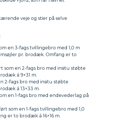
oskilde Fjord, som får navnet
ærende veje og stier på selve
:
om en 3-fags tvillingebro med 1,0 m
emsøjler pr. brodæk. Omfang er to
t som en 2-fags bro med insitu støbte
brodæk á 9×31 m.
en 2-fags bro med insitu støbte
brodæk á 13×33 m.
 som en 1-fags bro med endevederlag på
ørt som en 1-fags tvillingebro med 1,0
g er to brodæk á 16×16 m.