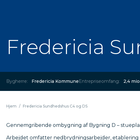
Fredericia S
Bygherre:
Fredericia Kommune
Entrepriseomfang:
2,4 mi
Hjem
/
Fredericia Sundhedshus C4 og DS
Gennemgribende ombygning af Bygning D – stueplan o
Arbejdet omfatter nedbrydningsarbejder, etablering 