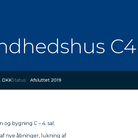
undhedshus C4
o. DKK
Status:
Afsluttet 2019
g bygning C – 4. sal.
af nye åbninger, lukning af