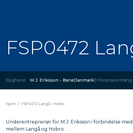
FSP0472 Lan
Bygherre:
M.J. Eriksson - BaneDanmark
Entrepriseomfang:
Hjem
/
FSP0472 Langå – Hobro
Underentreprenør for M.J. Eriksson i forbindelse m
mellem Langå og Hobro.