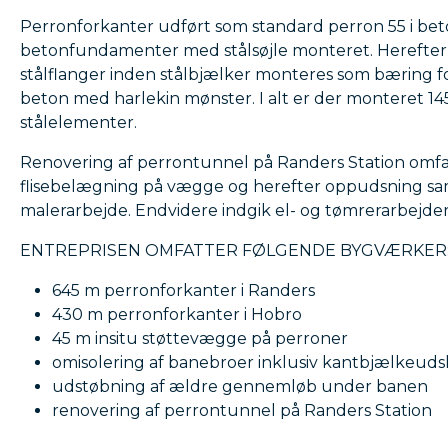
Perronforkanter udført som standard perron 55 i bet
betonfundamenter med stålsøjle monteret. Hereft
stålflanger inden stålbjælker monteres som bæring fo
beton med harlekin mønster. I alt er der monteret 
stålelementer.
Renovering af perrontunnel på Randers Station omfa
flisebelægning på vægge og herefter oppudsning samt
malerarbejde. Endvidere indgik el- og tømrerarbejder 
ENTREPRISEN OMFATTER FØLGENDE BYGVÆRKER
645 m perronforkanter i Randers
430 m perronforkanter i Hobro
45 m insitu støttevægge på perroner
omisolering af banebroer inklusiv kantbjælkeuds
udstøbning af ældre gennemløb under banen
renovering af perrontunnel på Randers Station