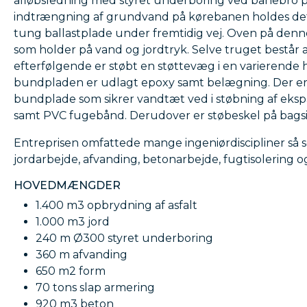
afløbsledning med styret underboring ved banebro p
indtrængning af grundvand på kørebanen holdes det
tung ballastplade under fremtidig vej. Oven på den
som holder på vand og jordtryk. Selve truget består
efterfølgende er støbt en støttevæg i en varierende 
bundpladen er udlagt epoxy samt belægning. Der er 
bundplade som sikrer vandtæt ved i støbning af e
samt PVC fugebånd. Derudover er støbeskel på bagsi
Entreprisen omfattede mange ingeniørdiscipliner så
jordarbejde, afvanding, betonarbejde, fugtisolering
HOVEDMÆNGDER
1.400 m3 opbrydning af asfalt
1.000 m3 jord
240 m Ø300 styret underboring
360 m afvanding
650 m2 form
70 tons slap armering
920 m3 beton