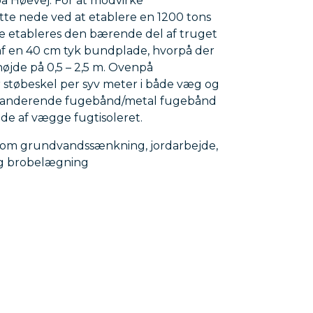
å Høevej. For at modvirke
te nede ved at etablere en 1200 tons
ne etableres den bærende del af truget
 af en 40 cm tyk bundplade, hvorpå der
højde på 0,5 – 2,5 m. Ovenpå
støbeskel per syv meter i både væg og
kspanderende fugebånd/metal fugebånd
de af vægge fugtisoleret.
 som grundvandssænkning, jordarbejde,
 og brobelægning