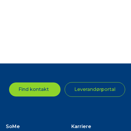
Find kontakt
Leverandørportal
SoMe
Karriere