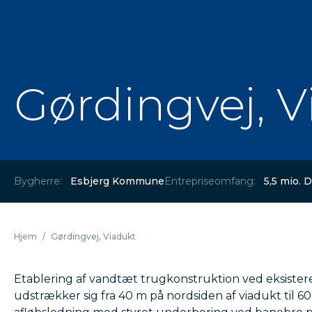
Gørdingvej, V
Bygherre:
Esbjerg Kommune
Entrepriseomfang:
5,5 mio. 
Hjem
/
Gørdingvej, Viadukt
Etablering af vandtæt trugkonstruktion ved eksister
udstrækker sig fra 40 m på nordsiden af viadukt til 6