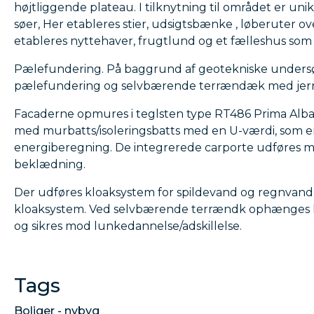
højtliggende plateau. I tilknytning til området er u
søer, Her etableres stier, udsigtsbænke , løberuter 
etableres nyttehaver, frugtlund og et fælleshus som 
Pælefundering. På baggrund af geotekniske undersø
pælefundering og selvbærende terrændæk med jer
Facaderne opmures i teglsten type RT486 Prima Albaf
med murbatts/isoleringsbatts med en U-værdi, som er
energiberegning. De integrerede carporte udføres 
beklædning.
Der udføres kloaksystem for spildevand og regnvand,
kloaksystem. Ved selvbærende terrændk ophænges k
og sikres mod lunkedannelse/adskillelse.
Tags
Boliger - nybyg