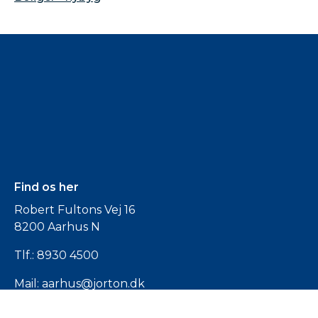
Find os her
Robert Fultons Vej 16
8200 Aarhus N
Tlf.:
8930 4500
Mail:
aarhus@jorton.dk
CVR: 2620 7207