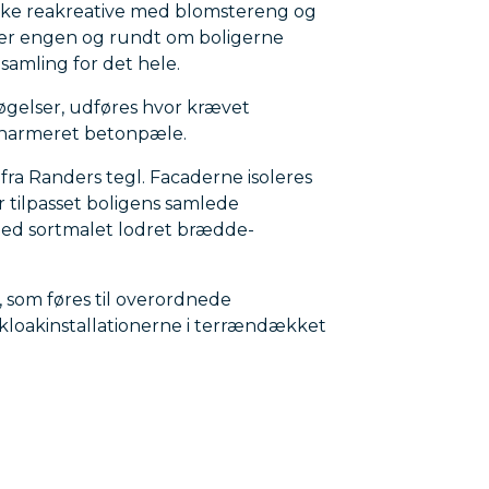
nikke reakreative med blomstereng og
over engen og rundt om boligerne
samling for det hele.
gelser, udføres hvor krævet
narmeret betonpæle.
ra Randers tegl. Facaderne isoleres
 tilpasset boligens samlede
med sortmalet lodret brædde-
 som føres til overordnede
loakinstallationerne i terrændækket