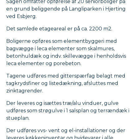
Sagen omfatter opførelse af 20 seniorboliger på
en grund beliggende på Langliparken i Hjerting
ved Esbjerg.
Det samlede etageareal er på ca. 2200 m2.
Boligerne opføres som elementbyggeri med
bagvægge i leca elementer som skalmures,
betonhuldæk og indv. skillevægge i henholdsvis
leca elementer og porebeton.
Tagene udføres med gitterspærfag belagt med
tagkrydsfiner og listedækning, afsluttes med
zinktagrender.
Der leveres og isættes træ/alu vinduer, gulve
udføres som strøgulve i 1 salsplan og terrændæk i
stueplan.
Der udføres vvs- vent og el-installationer og der
leveres køkkeninventar og hvidevarer i alle