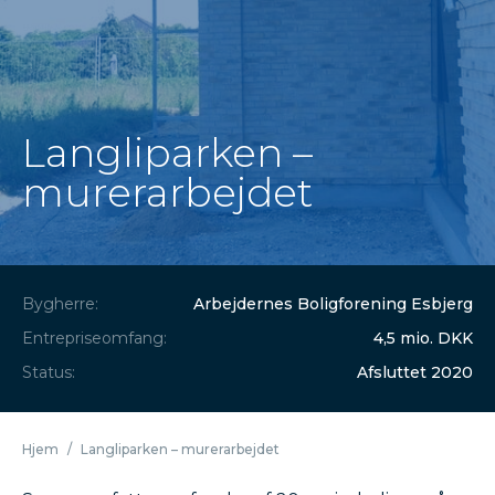
Langliparken –
murerarbejdet
Bygherre:
Arbejdernes Boligforening Esbjerg
Entrepriseomfang:
4,5 mio. DKK
Status:
Afsluttet 2020
Hjem
/
Langliparken – murerarbejdet