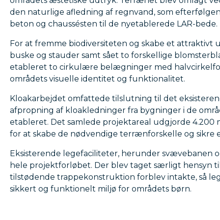
områdets æstetiske udtryk. Terrænet blev omlagt ved
den naturlige afledning af regnvand, som efterfølgen
beton og chaussésten til de nyetablerede LAR-bede.
For at fremme biodiversiteten og skabe et attraktivt 
buske og stauder samt sået to forskellige blomsterb
etableret to cirkulære belægninger med halvcirkelf
områdets visuelle identitet og funktionalitet.
Kloakarbejdet omfattede tilslutning til det eksistere
afpropning af kloakledninger fra bygninger i de omr
etableret. Det samlede projektareal udgjorde 4.200 
for at skabe de nødvendige terrænforskelle og sikre e
Eksisterende legefaciliteter, herunder svævebanen 
hele projektforløbet. Der blev taget særligt hensyn ti
tilstødende trappekonstruktion forblev intakte, så le
sikkert og funktionelt miljø for områdets børn.