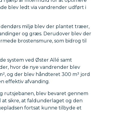
 hjælp af filtermuld for at optimere
de blev ledt via vandrender udført i
udendørs miljø blev der plantet træer,
landinger og græs. Derudover blev der
ormede brostensmure, som bidrog til
nde system ved Øster Allé samt
åder, hvor de nye vandrender blev
m², og der blev håndteret 300 m³ jord
n effektiv afvanding.
og rutsjebanen, blev bevaret gennem
l at sikre, at faldunderlaget og den
gepladsen fortsat kunne tilbyde et