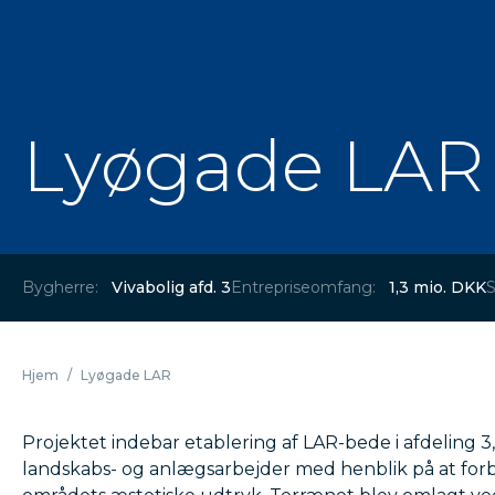
Lyøgade LAR
Bygherre:
Vivabolig afd. 3
Entrepriseomfang:
1,3 mio. DKK
S
Hjem
/
Lyøgade LAR
Projektet indebar etablering af LAR-bede i afdeling 
landskabs- og anlægsarbejder med henblik på at fo