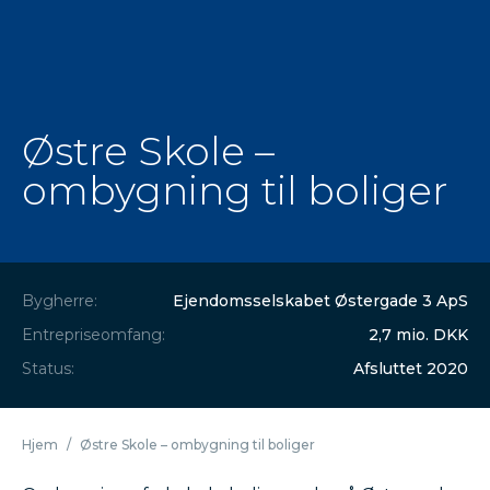
Østre Skole –
ombygning til boliger
Bygherre:
Ejendomsselskabet Østergade 3 ApS
Entrepriseomfang:
2,7 mio. DKK
Status:
Afsluttet 2020
Hjem
/
Østre Skole – ombygning til boliger