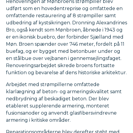
Renoveringen af Mønbroens strømpiller blev
udført som en hovedentreprise og omfattede en
omfattende restaurering af 8 strømpiller samt
udbedring af kystsikringen. Dronning Alexandrines
Bro, også kendt som Mønbroen, åbnede i 1943 og
er en ikonisk buebro, der forbinder Sjælland med
Møn. Broen spænder over 746 meter, fordelt på 11
buefag, og er bygget med betonbuer under og
en stålbue over vejbanen i gennemsejlingsfaget.
Renoveringsarbejdet sikrede broens fortsatte
funktion og bevarelse af dens historiske arkitektur.
Arbejdet med strømpillerne omfattede
klarlægning af beton- og armeringskvalitet samt
nedbrydning af beskadiget beton. Der blev
etableret supplerende armering, monteret
fusionsanoder og anvendt glasfibersvindrevne
armering i kritiske områder.
Reparationsområderne blev derefter støbt med