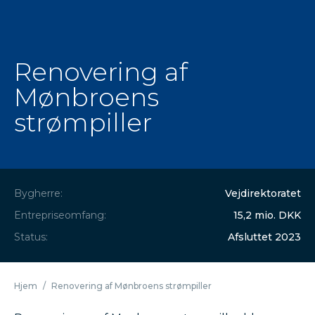
Renovering af
Mønbroens
strømpiller
Bygherre:
Vejdirektoratet
Entrepriseomfang:
15,2 mio. DKK
Status:
Afsluttet 2023
Hjem
/
Renovering af Mønbroens strømpiller