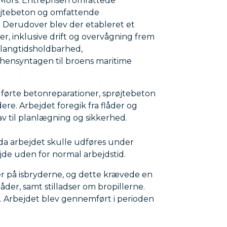
 Mors. Entreprisen omfattede
røjtebeton og omfattende
 Derudover blev der etableret et
er, inklusive drift og overvågning frem
å langtidsholdbarhed,
 hensyntagen til broens maritime
ørte betonreparationer, sprøjtebeton
ere. Arbejdet foregik fra flåder og
rav til planlægning og sikkerhed.
 da arbejdet skulle udføres under
ejde uden for normal arbejdstid.
 på isbryderne, og dette krævede en
åder, samt stilladser om bropillerne.
. Arbejdet blev gennemført i perioden