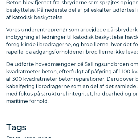
Beton blev fjernet fra isbryderne som sprøjtes op igen
beskyttelse. På nederste del af pilleskafter udførtes 
af katodisk beskyttelse.
Vores underentreprenør som arbejdede på isbryder
indbygning af ledninger til katodisk beskyttelse havd
foregik inde i brodragerne, og bropillerne, hvor det f
rapelle, da adgangsforholdene i bropillerne ikke leved
De udførte hovedmængder på Sallingsundbroen omf
kvadratmeter beton, efterfulgt af påføring af 1.100 
af 300 kvadratmeter betonreparationer. Derudover bl
kabelføring i brodragerne som en del af det samlede
med fokus på strukturel integritet, holdbarhed og p
maritime forhold.
Tags