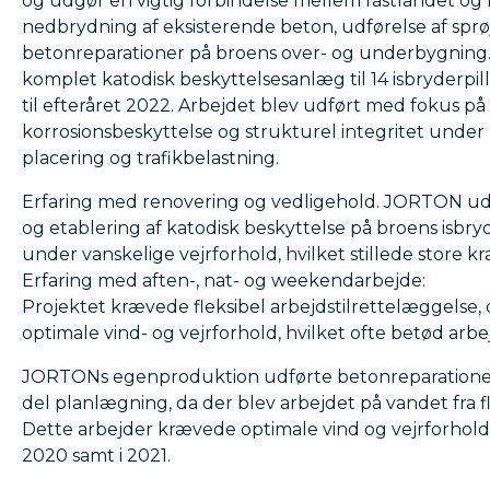
og udgør en vigtig forbindelse mellem fastlandet og
nedbrydning af eksisterende beton, udførelse af sp
betonreparationer på broens over- og underbygning.
komplet katodisk beskyttelsesanlæg til 14 isbryderpill
til efteråret 2022. Arbejdet blev udført med fokus p
korrosionsbeskyttelse og strukturel integritet under
placering og trafikbelastning.
Erfaring med renovering og vedligehold. JORTON udf
og etablering af katodisk beskyttelse på broens isbryd
under vanskelige vejrforhold, hvilket stillede store k
Erfaring med aften-, nat- og weekendarbejde:
Projektet krævede fleksibel arbejdstilrettelæggelse,
optimale vind- og vejrforhold, hvilket ofte betød arb
JORTONs egenproduktion udførte betonreparationer
del planlægning, da der blev arbejdet på vandet fra fl
Dette arbejder krævede optimale vind og vejrforhold
2020 samt i 2021.