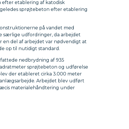
 efter etablering af katodisk
ligeledes sprøjtebeton efter etablering
konstruktionerne på vandet med
e særlige udfordringer, da arbejdet
or en del af arbejdet var nødvendigt at
e op til nutidigt standard.
attede nedbrydning af 935
kvadratmeter sprøjtebeton og udførelse
ev der etableret cirka 3.000 meter
 anlægsarbejde. Arbejdet blev udført
ræcis materialehåndtering under