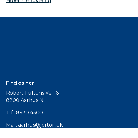
Broer - renovering
Find os her
Robert Fultons Vej 16
8200 Aarhus N
Tlf.:
8930 4500
Mail:
aarhus@jorton.dk
CVR: 2620 7207