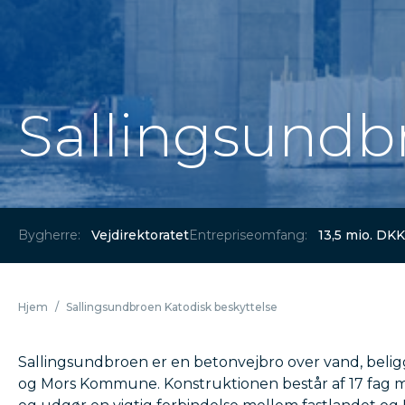
Sallingsundb
Bygherre:
Vejdirektoratet
Entrepriseomfang:
13,5 mio. DKK
Hjem
/
Sallingsundbroen Katodisk beskyttelse
Sallingsundbroen er en betonvejbro over vand, beli
og Mors Kommune. Konstruktionen består af 17 fag 