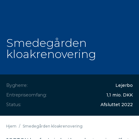
Smedegården
kloakrenovering
Bygherre:
Lejerbo
Entrepriseomfang:
1,1 mio. DKK
Status:
Afsluttet 2022
Hjem
/
Smedegården kloakrenovering