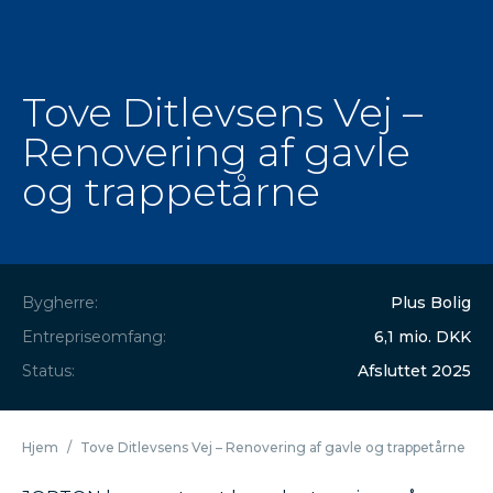
Tove Ditlevsens Vej –
Renovering af gavle
og trappetårne
Bygherre:
Plus Bolig
Entrepriseomfang:
6,1 mio. DKK
Status:
Afsluttet 2025
Hjem
/
Tove Ditlevsens Vej – Renovering af gavle og trappetårne