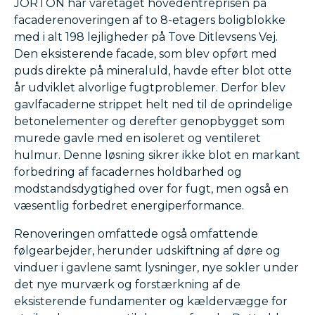
JORTON har varetaget hovedentreprisen på
facaderenoveringen af to 8-etagers boligblokke
med i alt 198 lejligheder på Tove Ditlevsens Vej.
Den eksisterende facade, som blev opført med
puds direkte på mineraluld, havde efter blot otte
år udviklet alvorlige fugtproblemer. Derfor blev
gavlfacaderne strippet helt ned til de oprindelige
betonelementer og derefter genopbygget som
murede gavle med en isoleret og ventileret
hulmur. Denne løsning sikrer ikke blot en markant
forbedring af facadernes holdbarhed og
modstandsdygtighed over for fugt, men også en
væsentlig forbedret energiperformance.
Renoveringen omfattede også omfattende
følgearbejder, herunder udskiftning af døre og
vinduer i gavlene samt lysninger, nye sokler under
det nye murværk og forstærkning af de
eksisterende fundamenter og kældervægge for