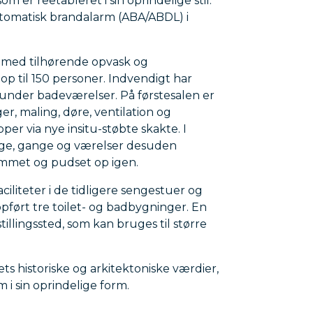
om er reetableret i sin oprindelige stil.
utomatisk brandalarm (ABA/ABDL) i
 med tilhørende opvask og
op til 150 personer. Indvendigt har
nder badeværelser. På førstesalen er
r, maling, døre, ventilation og
per via nye insitu-støbte skakte. I
gge, gange og værelser desuden
ømmet og pudset op igen.
liteter i de tidligere sengestuer og
pført tre toilet- og badbygninger. En
lingssted, som kan bruges til større
ts historiske og arkitektoniske værdier,
m i sin oprindelige form.