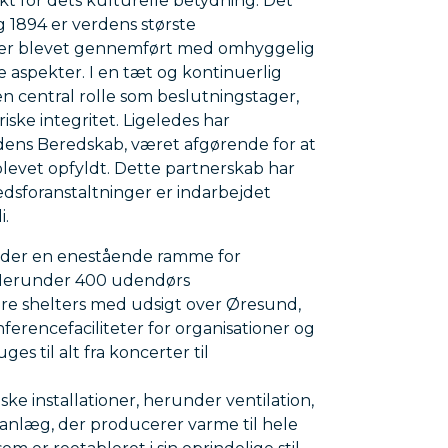
t for dets kulturelle betydning. Det
g 1894 er verdens største
 er blevet gennemført med omhyggelig
 aspekter. I en tæt og kontinuerlig
en central rolle som beslutningstager,
riske integritet. Ligeledes har
ns Beredskab, været afgørende for at
blevet opfyldt. Dette partnerskab har
dsforanstaltninger er indarbejdet
i.
byder en enestående ramme for
t. Herunder 400 udendørs
re shelters med udsigt over Øresund,
erencefaciliteter for organisationer og
s til alt fra koncerter til
ske installationer, herunder ventilation,
sanlæg, der producerer varme til hele