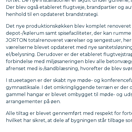
fortet. De nye installationer er skjult under gulvene, s
Der blev også etableret flugtveje, brandpartier og a
henhold til en opdateret brandstrategi.
Det nye produktionskøkken blev komplet renoveret
depot-/kølerum samt spisefaciliteter, der kan rumme 
JORTON totalrenoveret værelser og sengestuer, heru
værelserne blevet opdateret med nye sanitetsløsninge
el/belysning. Derudover er der etableret flugtvejstrap
forbindelse med miljøsaneringen blev alle betonvæ
afrenset med is-/sandblæsning, hvorefter de blev sv
I stueetagen er der skabt nye møde- og konferencefaci
gymnastiksale. I det omkringliggende terræn er der o
gammel hangar er blevet ombygget til møde- og udstil
arrangementer på øen.
Alle tiltag er blevet gennemført med respekt for forte
hvilket har sikret, at dele af bygningen står tilbage so