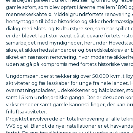
er arbejdet på øen udført med særlig omhu og respek
gamle søfort, som blev opført i årerne mellem 1890 o
menneskeskabte ø. Middelgrundsfortets renovering
hensyntagen til både historiske og sikkerhedsmæssige
dialog med Slots- og Kulturstyrelsen, som har spillet 
er der blevet lagt stor vægt på at bevare fortets histo
samarbejdet med myndigheder, herunder Hovedstade
sikre, at sikkerhedsstandarder og beredskabskrav er 
sikret en nænsom renovering, hvor moderne sikkerhe
uden at gå på kompromis med fortets historiske værd
Ungdomsøen, der strækker sig over 50.000 kvm, til
aktiviteter og fællesskaber for unge fra hele lande
overnatningspladser, udekøkkener og bålpladser, sto
samt 1,5 km underjordiske gange. Der er desuden konf
virksomheder samt gamle kanonstillinger, der kan bruge
friluftsaktiviteter.
Projektet involverede en totalrenovering af alle tekni
VVS og el. Blandt de nye installationer er et havvand