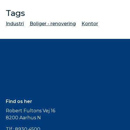
Tags
Industri
Boliger - renovering
Kontor
Find os her
Robert Fultons Vej 16
8200 Aarhus N
Tlf.:
8930 4500