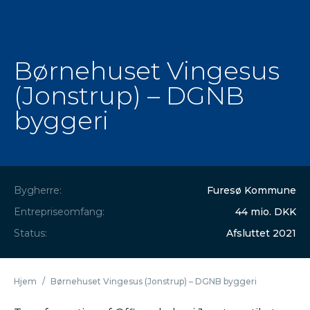
Børnehuset Vingesus
(Jonstrup) – DGNB
byggeri
Bygherre:
Furesø Kommune
Entrepriseomfang:
44 mio. DKK
Status:
Afsluttet 2021
Hjem
/
Børnehuset Vingesus (Jonstrup) – DGNB byggeri