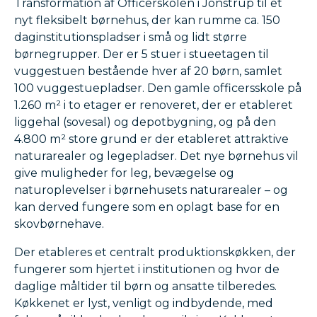
Transformation af Officerskolen i Jonstrup til et
nyt fleksibelt børnehus, der kan rumme ca. 150
daginstitutionspladser i små og lidt større
børnegrupper. Der er 5 stuer i stueetagen til
vuggestuen bestående hver af 20 børn, samlet
100 vuggestuepladser. Den gamle officersskole på
1.260 m² i to etager er renoveret, der er etableret
liggehal (sovesal) og depotbygning, og på den
4.800 m² store grund er der etableret attraktive
naturarealer og legepladser. Det nye børnehus vil
give muligheder for leg, bevægelse og
naturoplevelser i børnehusets naturarealer – og
kan derved fungere som en oplagt base for en
skovbørnehave.
Der etableres et centralt produktionskøkken, der
fungerer som hjertet i institutionen og hvor de
daglige måltider til børn og ansatte tilberedes.
Køkkenet er lyst, venligt og indbydende, med