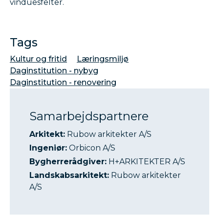
vinduesfelter.
Tags
Kultur og fritid
Læringsmiljø
Daginstitution - nybyg
Daginstitution - renovering
Samarbejdspartnere
Arkitekt:
Rubow arkitekter A/S
Ingeniør:
Orbicon A/S
Bygherrerådgiver:
H+ARKITEKTER A/S
Landskabsarkitekt:
Rubow arkitekter
A/S