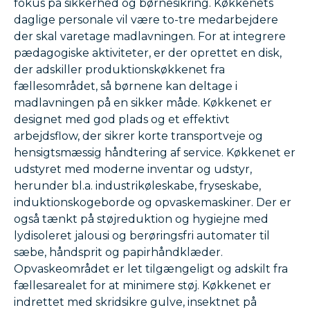
fokus på sikkerhed og børnesikring. Køkkenets
daglige personale vil være to-tre medarbejdere
der skal varetage madlavningen. For at integrere
pædagogiske aktiviteter, er der oprettet en disk,
der adskiller produktionskøkkenet fra
fællesområdet, så børnene kan deltage i
madlavningen på en sikker måde. Køkkenet er
designet med god plads og et effektivt
arbejdsflow, der sikrer korte transportveje og
hensigtsmæssig håndtering af service. Køkkenet er
udstyret med moderne inventar og udstyr,
herunder bl.a. industrikøleskabe, fryseskabe,
induktionskogeborde og opvaskemaskiner. Der er
også tænkt på støjreduktion og hygiejne med
lydisoleret jalousi og berøringsfri automater til
sæbe, håndsprit og papirhåndklæder.
Opvaskeområdet er let tilgængeligt og adskilt fra
fællesarealet for at minimere støj. Køkkenet er
indrettet med skridsikre gulve, insektnet på